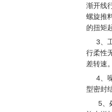
渐开线
螺旋推
的扭矩
3、工
行柔性
差转速
4、噪
型密封
5、处