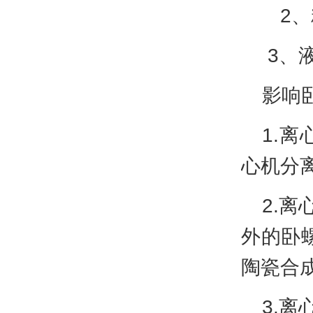
2、粒
3、
影响
1.
心机分
2.
外的卧
陶瓷合
3.