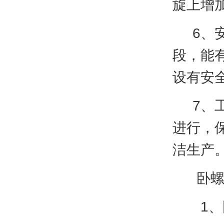
旋上增
6、安
段，能
设有安
7、工
进行，
洁生产
卧螺离
1、固