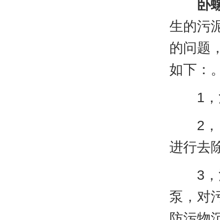
卧
生的污
的问题
如下：
1，污
2，自
进行去
3，污
泵，对
防污物