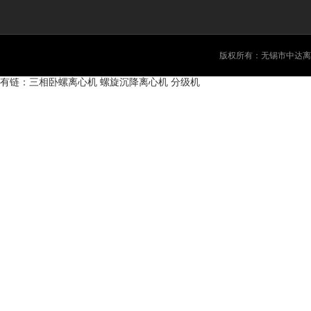
版权所有：无锡市中达离
有链：
三相卧螺离心机
螺旋沉降离心机
分级机