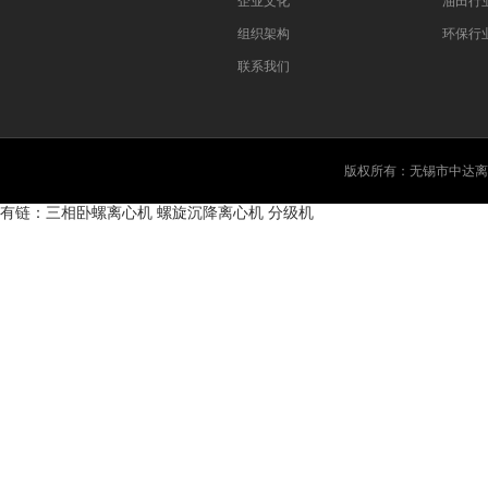
企业文化
油田行
组织架构
环保行
联系我们
版权所有：无锡市中达离
有链：
三相卧螺离心机
螺旋沉降离心机
分级机