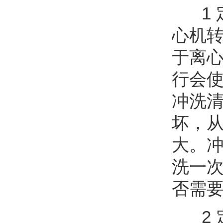
1 
心机
于离
行会
冲洗
坏，
大。
洗一
否需
2 